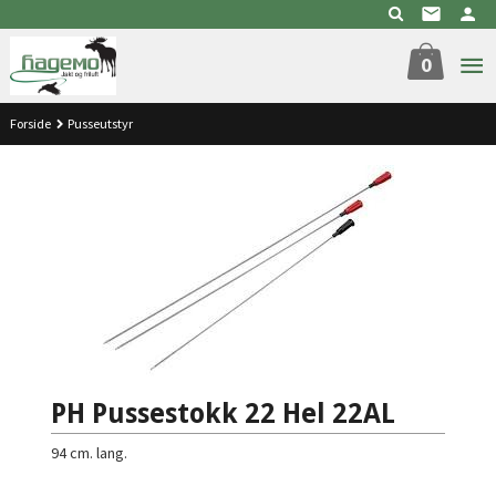
Gå
til
innholdet
0
Forside
Pusseutstyr
PH Pussestokk 22 Hel 22AL
94 cm. lang.