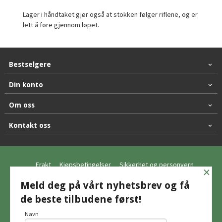
Lager i håndtaket gjør også at stokken følger riflene, og er
lett å føre gjennom løpet.
Bestselgere
Din konto
Om oss
Kontakt oss
Frakt
Kjøpsbetingelser
Sikkerhet og personvern
×
Nyhetsbrev
Meld deg på vårt nyhetsbrev og få
de beste tilbudene først!
© Hagemo Jakt og Friluft AS
Navn