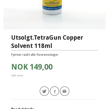
Utsolgt.TetraGun Copper
Solvent 118ml
Fjerner raskt alle forurensninger
Pris
NOK
149,00
inkl. mva.