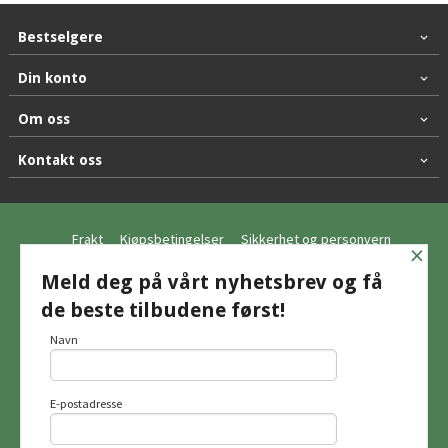
Bestselgere
Din konto
Om oss
Kontakt oss
Frakt
Kjøpsbetingelser
Sikkerhet og personvern
×
Nyhetsbrev
Meld deg på vårt nyhetsbrev og få
de beste tilbudene først!
© Hagemo Jakt og Friluft AS
Navn
E-postadresse
Vår nettbutikk bruker cookies slik at du
får en bedre kjøpsopplevelse og vi kan