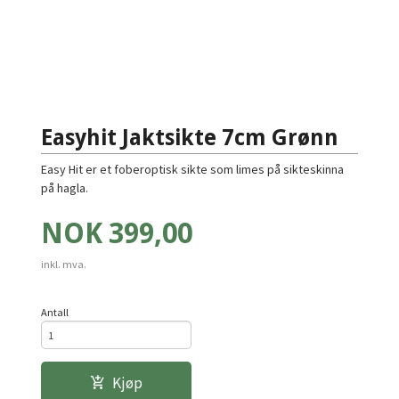
Easyhit Jaktsikte 7cm Grønn
Easy Hit er et foberoptisk sikte som limes på sikteskinna
på hagla.
Pris
NOK
399,00
inkl. mva.
Antall
Kjøp