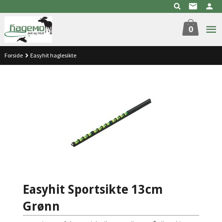
Gå
til
innholdet
0
Forside
Easyhit haglesikte
Easyhit Sportsikte 13cm
Grønn