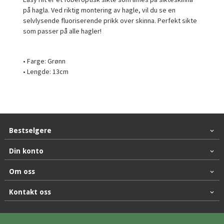
på hagla. Ved riktig montering av hagle, vil du se en
selvlysende fluoriserende prikk over skinna. Perfekt sikte
som passer på alle hagler!
• Farge: Grønn
• Lengde: 13cm
Bestselgere
Din konto
Om oss
Kontakt oss