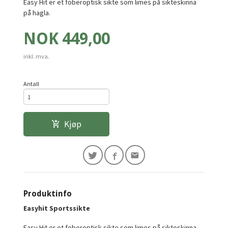
Easy Hit er et foberoptisk sikte som limes på sikteskinna
på hagla.
Pris
NOK
449,00
inkl. mva.
Antall
Kjøp
Produktinfo
Easyhit Sportssikte
Easy Hit er et foberoptisk sikte som limes på sikteskinna