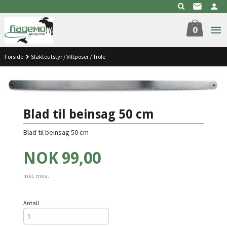
Gå
til
innholdet
0
Forside
Slakteutstyr / Viltposer / Trofe
Blad til beinsag 50 cm
Blad til beinsag 50 cm
Pris
NOK
99,00
inkl. mva.
Antall