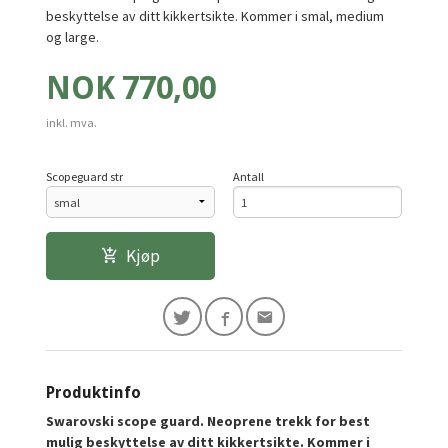
beskyttelse av ditt kikkertsikte. Kommer i smal, medium
og large.
Pris
NOK
770,00
inkl. mva.
Scopeguard str
Antall
Kjøp
Produktinfo
Swarovski scope guard. Neoprene trekk for best
mulig beskyttelse av ditt kikkertsikte. Kommer i