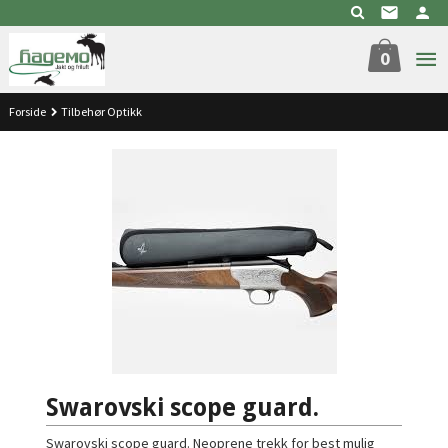
Gå
til
innholdet
0
Forside
Tilbehør Optikk
Swarovski scope guard.
Swarovski scope guard. Neoprene trekk for best mulig