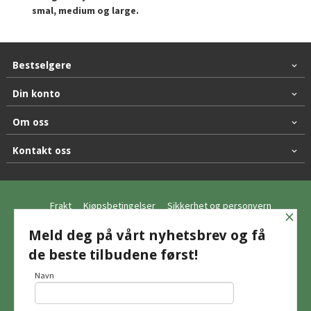
smal, medium og large.
Bestselgere
Din konto
Om oss
Kontakt oss
Frakt
Kjøpsbetingelser
Sikkerhet og personvern
×
Nyhetsbrev
Meld deg på vårt nyhetsbrev og få
de beste tilbudene først!
© Hagemo Jakt og Friluft AS
Navn