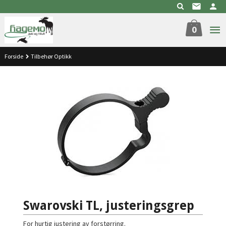
Gå
til
innholdet
0
Forside
Tilbehør Optikk
Swarovski TL, justeringsgrep
For hurtig justering av forstørring.