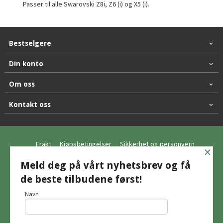
Passer til alle Swarovski Z8i, Z6 (i) og X5 (i).
Bestselgere
Din konto
Om oss
Kontakt oss
Frakt
Kjøpsbetingelser
Sikkerhet og personvern
×
Nyhetsbrev
Meld deg på vårt nyhetsbrev og få
de beste tilbudene først!
© Hagemo Jakt og Friluft AS
Navn