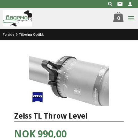
Gå
til
innholdet
0
Forside
Tilbehør Optikk
Zeiss TL Throw Level
Tilbud
NOK
990,00