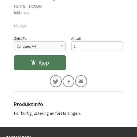
Førpris:
1 090,00
Rabatt
inkl. mva.
På lager
Zeiss TL
Antall
Kjøp
Produktinfo
For hurtig justering av forstørringen.