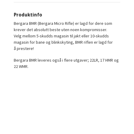
Produktinfo
Bergara BMR (Bergara Micro Rifle) er lagd for dere som
krever det absolutt beste uten noen kompromisser.
Velg mellom 5-skudds magasin til jakt eller 10-skudds
magasin for bane og blinkskyting, BMR riflen er lagd for
å prestere!
Bergara BMR leveres også i flere utgaver; 22LR, 17 HMR og
22 WMR.