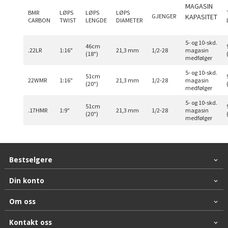
MAGASIN
BMR
LØPS
LØPS
LØPS
GJENGER
KAPASITET
CARBON
TWIST
LENGDE
DIAMETER
5- og 10-skd.
46cm
.22LR
1:16"
21,3 mm
1/2-28
magasin
(18")
medfølger
5- og 10-skd.
51cm
22WMR
1:16"
21,3 mm
1/2-28
magasin
(20")
medfølger
5- og 10-skd.
51cm
.17HMR
1:9"
21,3 mm
1/2-28
magasin
(20")
medfølger
Bestselgere
Din konto
Om oss
Kontakt oss