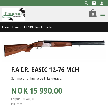
Gå
til
innholdet
0
Forside
Våpen
FAIR Italienske hagler
F.A.I.R. BASIC 12-76 MCH
Samme pris i høyre og links utgave.
Tilbud
NOK
15 990,00
Førpris:
20 490,00
Rabatt
inkl. mva.