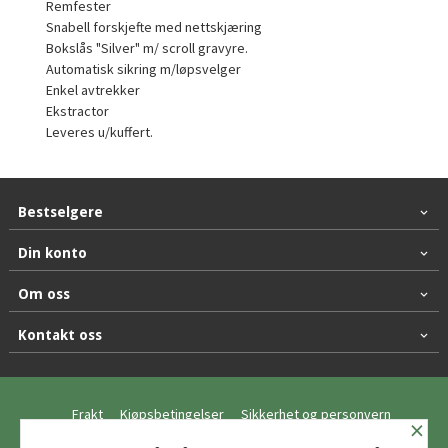
Remfester
Snabell forskjefte med nettskjæring
Bokslås "Silver" m/ scroll gravyre.
Automatisk sikring m/løpsvelger
Enkel avtrekker
Ekstractor
Leveres u/kuffert.
Bestselgere
Din konto
Om oss
Kontakt oss
Frakt
Kjøpsbetingelser
Sikkerhet og personvern
×