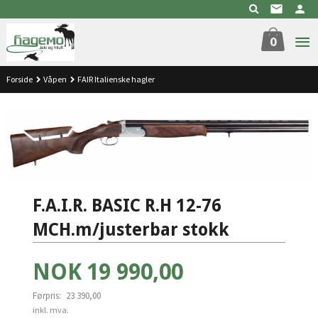
Gå
til
innholdet
0
Forside
Våpen
FAIR Italienske hagler
F.A.I.R. BASIC R.H 12-76
MCH.m/justerbar stokk
Tilbud
NOK
19 990,00
Førpris:
23 390,00
Rabatt
inkl. mva.