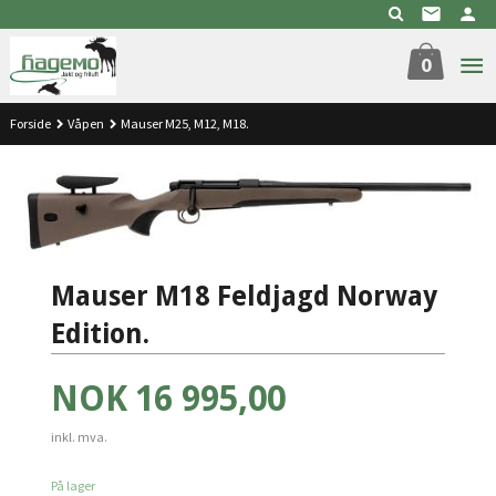
Gå
til
innholdet
0
Forside
Våpen
Mauser M25, M12, M18.
Mauser M18 Feldjagd Norway
Edition.
Pris
NOK
16 995,00
inkl. mva.
På lager