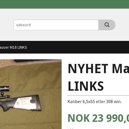
auser M18 LINKS
NYHET Ma
LINKS
Kaliber 6,5x55 eller 308 win.
Pris
NOK
23 990,