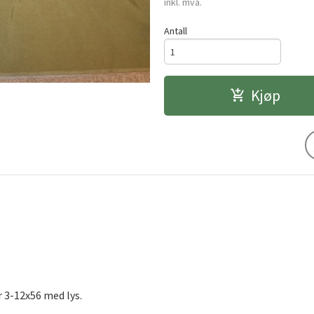
inkl. mva.
Antall
Kjøp
 3-12x56 med lys.