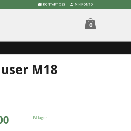
KONTAKT OSS
MIN KONTO
0
user M18
00
På lager