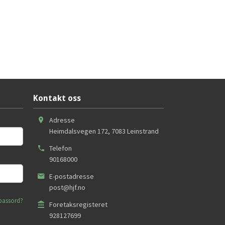
Kontakt oss
Adresse
Heimdalsvegen 172
,
7083
Leinstrand
Telefon
90168000
E-postadresse
post@hjf.no
passord?
Foretaksregisteret
928127699