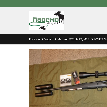
Gå
til
innholdet
Forside
Våpen
Mauser M25, M12, M18.
NYHET M