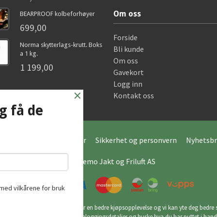
Om oss
BEARPROOF kolbeforhøyer
699,00
Forside
Norma skytterlags-krutt. Boks
Bli kunde
a 1 kg.
Om oss
1 199,00
Gavekort
Logg inn
×
Kontakt oss
g få de
Frakt
Kjøpsbetingelser
Sikkerhet og personvern
Nyhetsbr
© Hagemo Jakt og Friluft AS
med vilkårene for bruk
utikk bruker cookies slik at du får en bedre kjøpsopplevelse og vi kan yte deg bedre s
ookies hovedsaklig til å lagre innloggingsdetaljer og huske hva du har puttet i han