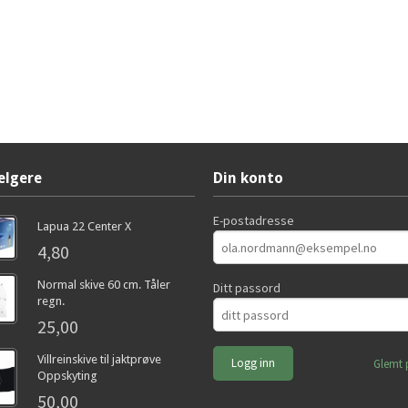
elgere
Din konto
E-postadresse
Lapua 22 Center X
4,80
Normal skive 60 cm. Tåler
Ditt passord
regn.
25,00
Villreinskive til jaktprøve
Glemt 
Oppskyting
50,00