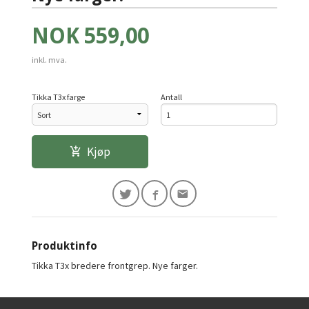
Pris
NOK
559,00
inkl. mva.
Tikka T3x farge
Antall
Kjøp
Produktinfo
Tikka T3x bredere frontgrep. Nye farger.