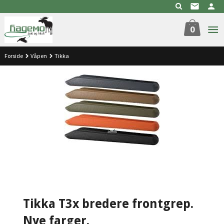
Gå
til
innholdet
0
Forside
Våpen
Tikka
Tikka T3x bredere frontgrep.
Nye farger.