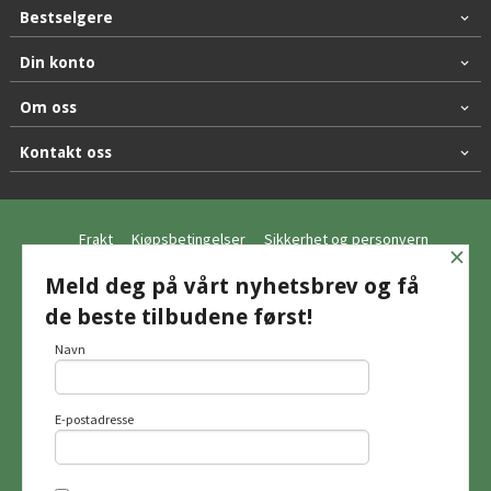
Bestselgere
Din konto
Om oss
Kontakt oss
Frakt
Kjøpsbetingelser
Sikkerhet og personvern
×
Nyhetsbrev
Meld deg på vårt nyhetsbrev og få
de beste tilbudene først!
© Hagemo Jakt og Friluft AS
Navn
E-postadresse
Vår nettbutikk bruker cookies slik at du
får en bedre kjøpsopplevelse og vi kan
yte deg bedre service. Vi bruker cookies