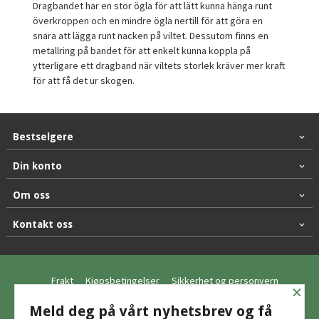
Dragbandet har en stor ögla för att lätt kunna hänga runt
överkroppen och en mindre ögla nertill för att göra en
snara att lägga runt nacken på viltet. Dessutom finns en
metallring på bandet för att enkelt kunna koppla på
ytterligare ett dragband när viltets storlek kräver mer kraft
för att få det ur skogen.
Bestselgere
Din konto
Om oss
Kontakt oss
Frakt
Kjøpsbetingelser
Sikkerhet og personvern
×
Nyhetsbrev
Meld deg på vårt nyhetsbrev og få