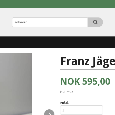
Franz Jäg
Pris
NOK
595,00
inkl. mva.
Antall
Next