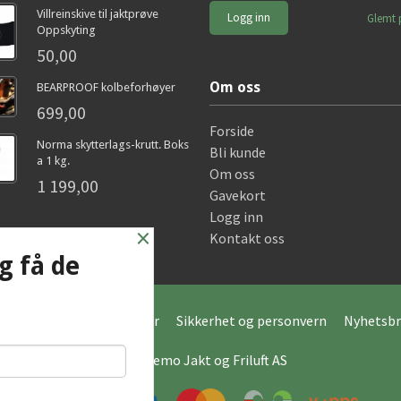
Villreinskive til jaktprøve
Glemt 
Oppskyting
50,00
Om oss
BEARPROOF kolbeforhøyer
699,00
Forside
Norma skytterlags-krutt. Boks
Bli kunde
a 1 kg.
Om oss
1 199,00
Gavekort
Logg inn
×
Kontakt oss
g få de
Frakt
Kjøpsbetingelser
Sikkerhet og personvern
Nyhetsbr
© Hagemo Jakt og Friluft AS