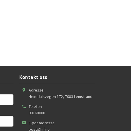
Kontakt oss
Adresse
Heimdalsvegen 172
,
7083
Leinstrand
Telefon
90168000
E-postadresse
post@hjf.no