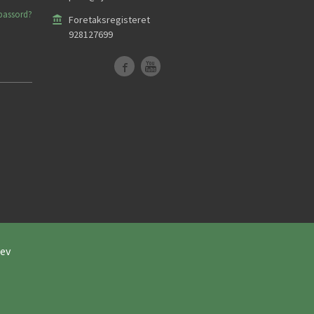
passord?
Foretaksregisteret
928127699
ev