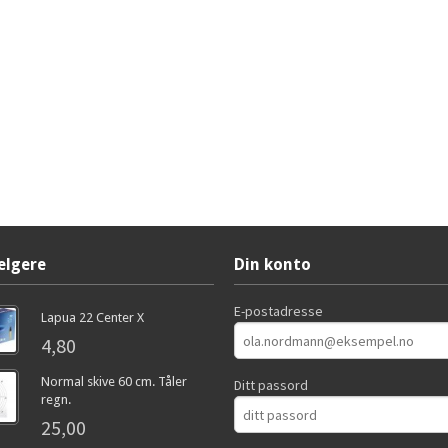
elgere
Din konto
E-postadresse
Lapua 22 Center X
4,80
Normal skive 60 cm. Tåler
Ditt passord
regn.
25,00