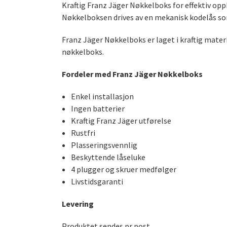
Kraftig Franz Jäger Nøkkelboks for effektiv op
Nøkkelboksen drives av en mekanisk kodelås som 
Franz Jäger Nøkkelboks er laget i kraftig materi
nøkkelboks.
Fordeler med Franz Jäger Nøkkelboks
Enkel installasjon
Ingen batterier
Kraftig Franz Jäger utførelse
Rustfri
Plasseringsvennlig
Beskyttende låseluke
4 plugger og skruer medfølger
Livstidsgaranti
Levering
Produktet
sendes pr post.