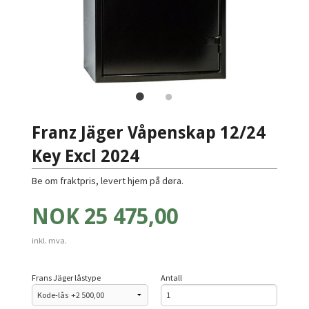
Franz Jäger Våpenskap 12/24
Key Excl 2024
Be om fraktpris, levert hjem på døra.
Pris
NOK
25 475,00
inkl. mva.
Frans Jäger låstype
Antall