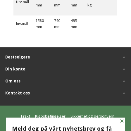
Utv.mål
mm
mm
mm
kg
1580
740
495
Inv.mål
mm
mm
mm
Bestselgere
Din konto
Om oss
Kontakt oss
Frakt
Kjøpsbetingelser
Sikkerhet og personvern
×
Nyhetsbrev
Meld deg på vårt nyhetsbrev og få