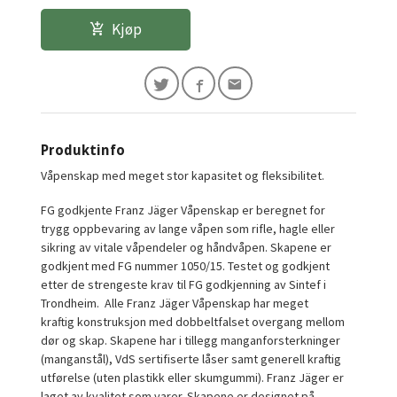
Kjøp
Produktinfo
Våpenskap med meget stor kapasitet og fleksibilitet.
FG godkjente Franz Jäger Våpenskap er beregnet for
trygg oppbevaring av lange våpen som rifle, hagle eller
sikring av vitale våpendeler og håndvåpen. Skapene er
godkjent med FG nummer 1050/15. Testet og godkjent
etter de strengeste krav til FG godkjenning av Sintef i
Trondheim. Alle Franz Jäger Våpenskap har meget
kraftig konstruksjon med dobbeltfalset overgang mellom
dør og skap. Skapene har i tillegg manganforsterkninger
(manganstål), VdS sertifiserte låser samt generell kraftig
utførelse (uten plastikk eller skumgummi). Franz Jäger er
laget av kvalitet som varer. Skapene er designet på