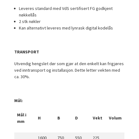
Leveres standard med VdS sertifisert FG godkjent
nøkkellås
2 stk nøkler
Kan alternativt leveres med lynrask digital kodelås
TRANSPORT
Utvendig hengslet dør som gjør at den enkelt kan frigjøres
ved inntransport og installasjon. Dette letter vekten med
ca. 30%.
Mål:
Mål i
H
B
D
Vekt
Volum
mm
1600
750
550
225