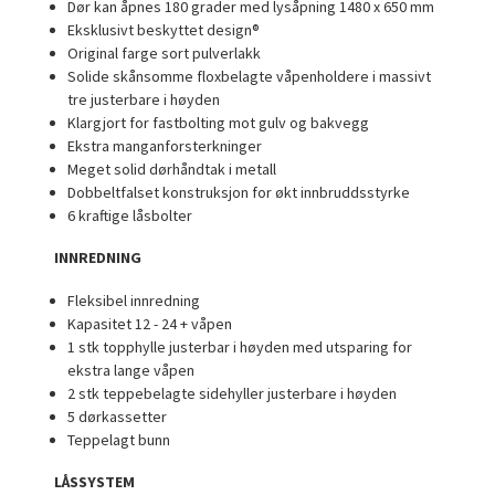
Dør kan åpnes 180 grader med lysåpning
1480 x 650 mm
Eksklusivt beskyttet design®
Original farge sort pulverlakk
Solide skånsomme floxbelagte våpenholdere i massivt
tre justerbare i høyden
Klargjort for fastbolting mot gulv og bakvegg
Ekstra manganforsterkninger
Meget solid dørhåndtak i metall
Dobbeltfalset konstruksjon for økt innbruddsstyrke
6 kraftige låsbolter
INNREDNING
Fleksibel innredning
Kapasitet 12 - 24 + våpen
1 stk topphylle justerbar i høyden med utsparing for
ekstra lange våpen
2 stk teppebelagte sidehyller justerbare i høyden
5 dørkassetter
Teppelagt bunn
LÅSSYSTEM