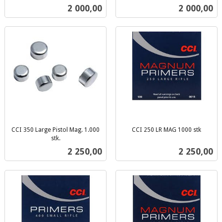
inkl.
inkl.
Pris
Pris
2 000,00
2 000,00
mva.
mva.
CCI 350 Large Pistol Mag. 1.000
CCI 250 LR MAG 1000 stk
inkl.
stk.
inkl.
mva.
Pris
Pris
2 250,00
2 250,00
mva.