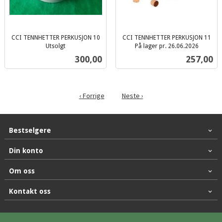
CCI TENNHETTER PERKUSJON 10
CCI TENNHETTER PERKUSJON 11
Utsolgt
På lager pr. 26.06.2026
inkl.
inkl.
Pris
Pris
300,00
257,00
mva.
mva.
‹ Forrige
Neste ›
Bestselgere
Din konto
Om oss
Kontakt oss