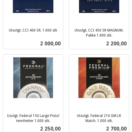
Utsolgt. CCI 400 SR. 1.000 stk
Utsolgt. CCI 450 SR MAGNUM.
inkl.
Pakke 1.000 stk.
inkl.
mva.
Pris
Pris
2 000,00
2 200,00
mva.
Usolgt. Federal 150 Large Pistol
Utsolgt. Federal 210 GM LR
tennhetter 1.000 stk.
Match. 1.000 stk.
inkl.
inkl.
Pris
Pris
2 250,00
2 700,00
mva.
mva.