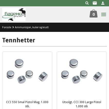
Gå
til
innholdet
0
Forside
Ammunisjon, kuler og krutt
Tennhetter
CCI 550 Smal Pistol Mag. 1.000
Utsolgt. CCI 300 Large Pistol
stk.
1.000 stk