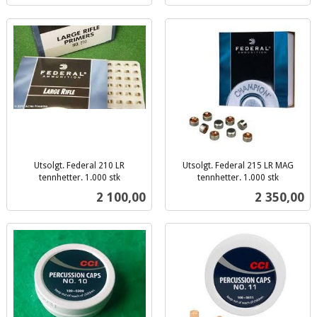
Utsolgt. Federal 210 LR
Utsolgt. Federal 215 LR MAG
tennhetter. 1.000 stk
tennhetter. 1.000 stk
inkl.
inkl.
Pris
Pris
2 100,00
2 350,00
mva.
mva.