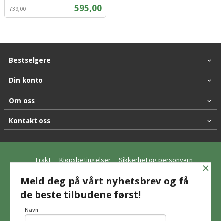
Rabatt
inkl.
Tilbud
595,00
739,00
mva.
Bestselgere
Din konto
Om oss
Kontakt oss
Frakt
Kjøpsbetingelser
Sikkerhet og personvern
×
Nyhetsbrev
Meld deg på vårt nyhetsbrev og få
de beste tilbudene først!
© Hagemo Jakt og Friluft AS
Navn