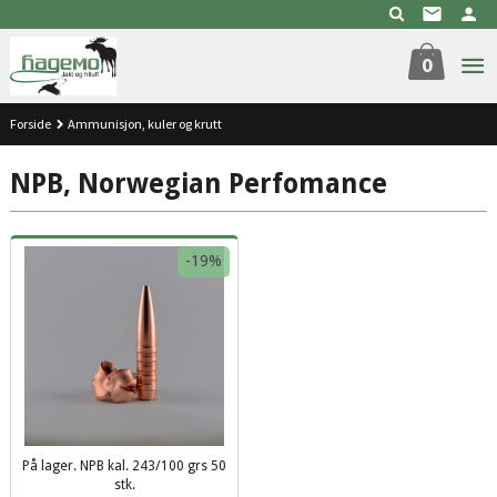
Gå
til
innholdet
0
Forside
Ammunisjon, kuler og krutt
NPB, Norwegian Perfomance
-19%
På lager. NPB kal. 243/100 grs 50
stk.