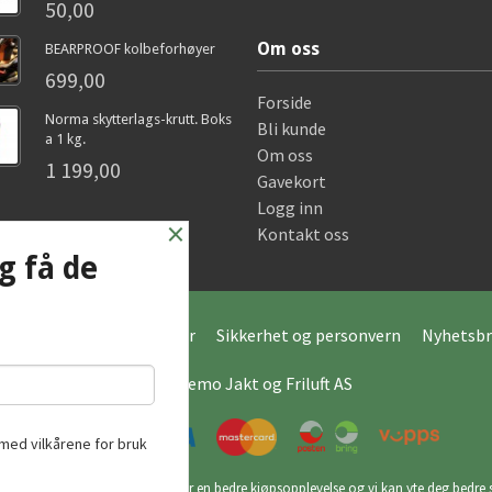
50,00
Om oss
BEARPROOF kolbeforhøyer
699,00
Forside
Norma skytterlags-krutt. Boks
Bli kunde
a 1 kg.
Om oss
1 199,00
Gavekort
Logg inn
×
Kontakt oss
g få de
Frakt
Kjøpsbetingelser
Sikkerhet og personvern
Nyhetsbr
© Hagemo Jakt og Friluft AS
med vilkårene for bruk
utikk bruker cookies slik at du får en bedre kjøpsopplevelse og vi kan yte deg bedre s