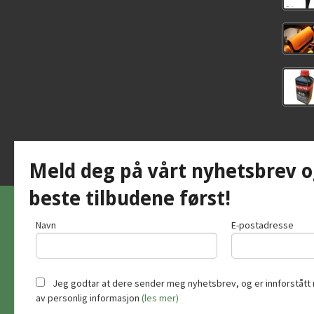
Meld deg på vårt nyhetsbrev o
beste tilbudene først!
Navn
E-postadresse
Jeg godtar at dere sender meg nyhetsbrev, og er innforstått 
av personlig informasjon
(les mer)
Vår nettb