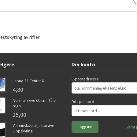
estskyting av rifler.
elgere
Din konto
E-postadresse
Lapua 22 Center X
4,80
Normal skive 60 cm. Tåler
Ditt passord
regn.
25,00
Villreinskive til jaktprøve
Glemt 
Oppskyting