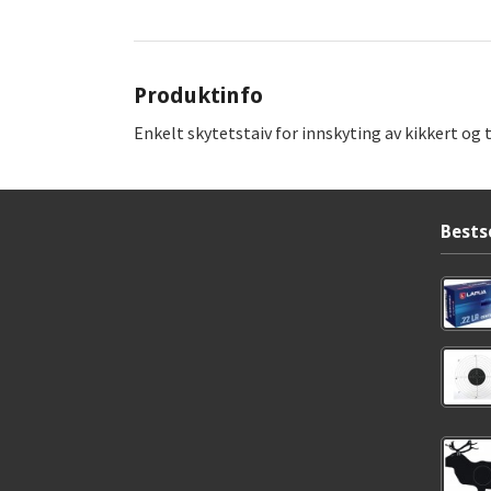
Produktinfo
Enkelt skytetstaiv for innskyting av kikkert og t
Bests