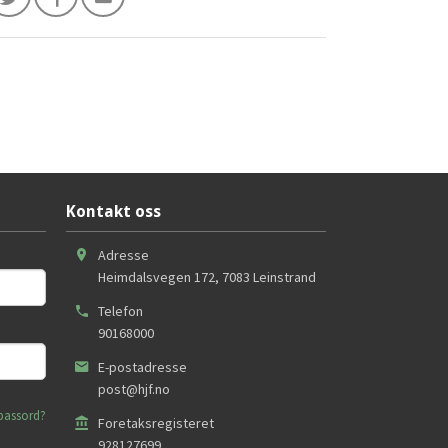
Kontakt oss
Adresse
Heimdalsvegen 172
,
7083
Leinstrand
Telefon
90168000
E-postadresse
post@hjf.no
passord?
Foretaksregisteret
928127699