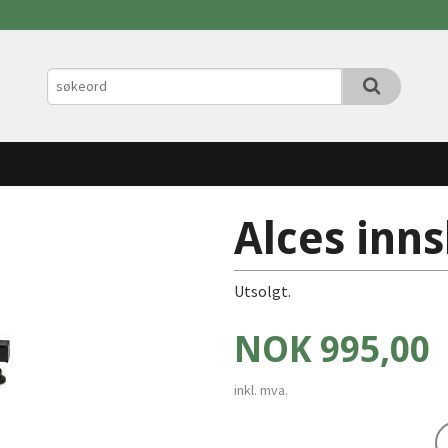
Alces inns
Utsolgt.
Pris
NOK
995,00
inkl. mva.